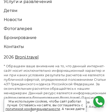
Услуги и развлечения
Детям
Новости
Фотогалерея
Бронирование
Контакты
2026
Broni.travel
* Обращаем ваше внимание на то, что данный интернет-
сайт носит исключительно информационный характер и
ни при каких условиях результаты расчетов не являются
публичной офертой, определяемой положениями Статьи
437 Гражданского кодекса Российской Федерации. За
окончательным расчетом обращайтесь к нашим
менеджерам. Данный ресурс является информационным
сайтом сервиса бронирования Broni.travel. Пансионат
Мы используем cookies, чтобы сайт работал
«Ривьера». Сайт онлайн бронирования номеров.
лучше. Оставаясь на сайте, вы соглашаетесь с
Актуальные цены, прайс-листы и наличие мест. Акции и
политикой конфиденциальности
. А также даёте
спецпредложения. Выгодное бронирование.