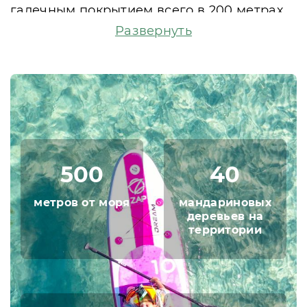
галечным покрытием всего в 200 метрах
от жилого корпуса, пляжный инвентарь
Развернуть
можно взять в аренду. Неспешную
прогулку до пляжа желающие могут
заменить: взять велосипед и прокатиться
с ветерком за минуту, а позже
исследовать местности живописной
Пицунды. Для тех, кому хочется ближе
познакомиться с культурным и
природным достоянием страны, доступны
500
40
экскурсионные туры.
метров от моря
мандариновых
В завершении насыщенного дня в отеле
деревьев на
гости могут попариться в сауне с купелью
территории
и посетить массажный кабинет. На
открытой площадке можно приготовить
еду на гриле и насладиться красивым
закатом.